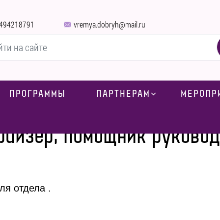
494218791
vremya.dobryh@mail.ru
ПРОГРАММЫ
ПАРТНЕРАМ
МЕРОПР
Главная
-
Вакансии
-
Фандрайзер, помощник руководителя
райзер, помощник руковод
ля отдела .