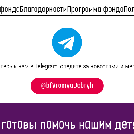
 фонда
Благодарности
Программа фонда
По
есь к нам в Telegram, cледите за новостями и м
@bfVremyaDobryh
 готовы помочь нашим дет