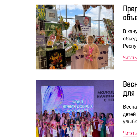
Пре
объ
В кан
объед
Респу
Читать
Вес
для
Весна
детей
улыбк
Читать