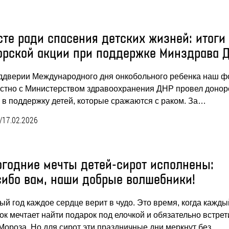
сте ради спасения детских жизней: итоги
орской акции при поддержке Минздрава 
ддверии Международного дня онкобольного ребенка наш ф
стно с Министерством здравоохранения ДНР провел донор
 в поддержку детей, которые сражаются с раком. За…
/
17.02.2026
огодние мечты детей-сирот исполнены:
сибо вам, наши добрые волшебники!
ый год каждое сердце верит в чудо. Это время, когда кажды
ок мечтает найти подарок под елочкой и обязательно встрет
Мороза. Но для сирот эти праздничные дни меркнут без…