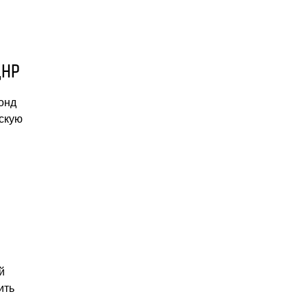
ДНР
онд
скую
й
ить