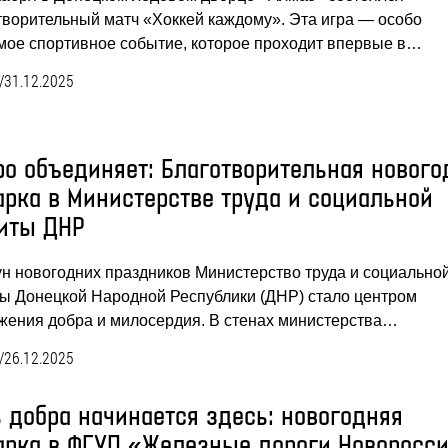
творительный матч «Хоккей каждому». Эта игра — особо
мое спортивное событие, которое проходит впервые в…
/
31.12.2025
ро объединяет: Благотворительная нового
арка в Министерстве труда и социальной
иты ДНР
ун новогодних праздников Министерство труда и социально
ы Донецкой Народной Республики (ДНР) стало центром
жения добра и милосердия. В стенах министерства…
/
26.12.2025
ь добра начинается здесь: новогодняя
арка в ФГУП «Железные дороги Новоросс