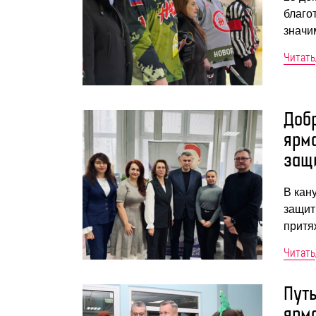
благо
значи
Читать
Доб
ярм
защ
В кан
защит
притя
Читать
Пут
ярм