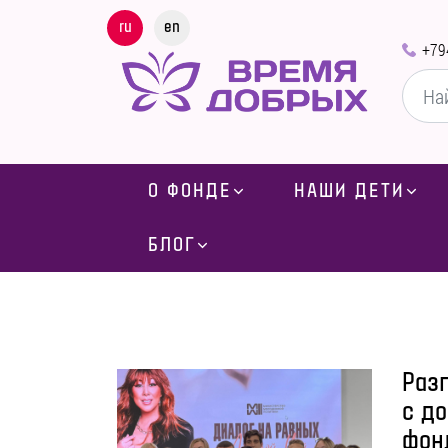
ru
en
+79
О ФОНДЕ
НАШИ ДЕТИ
БЛОГ
Разг
с д
фон