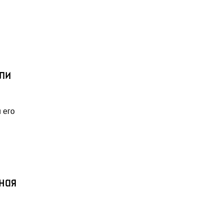
ли
 его
ная