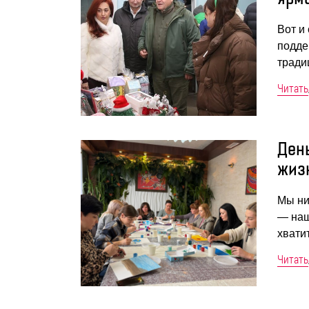
Вот и
подде
тради
Читать
День
жиз
Мы ни
— наш
хвати
Читать