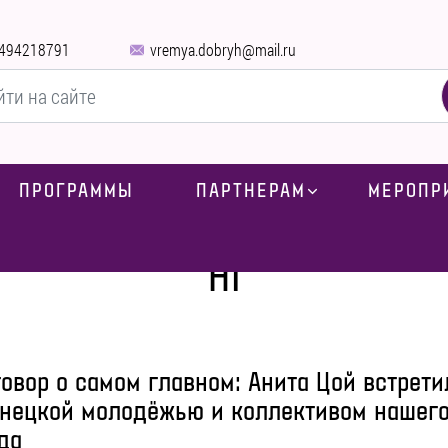
494218791
vremya.dobryh@mail.ru
ПРОГРАММЫ
ПАРТНЕРАМ
МЕРОПР
Главная
H1
овор о самом главном: Анита Цой встрети
онецкой молодёжью и коллективом нашег
да