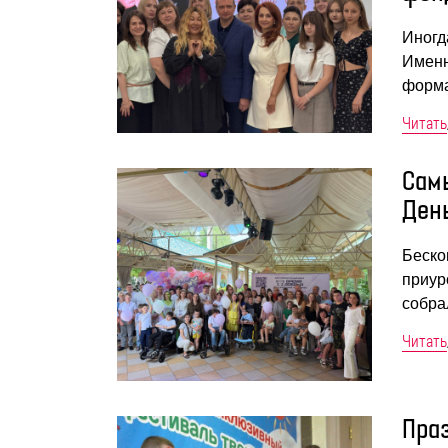
Иногд
Именн
форма
Читать
Сам
Ден
Беско
приур
собра
Читать
Пра