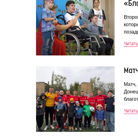
«Бл
Второ
котор
позад
Читать
Матч
Матч,
Донец
благо
Читать