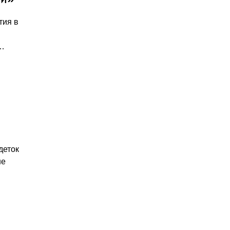
тия в
и…
деток
не