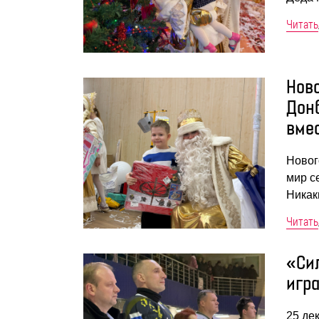
Читать
Нов
Дон
вме
Новог
мир с
Никак
Читать
«Си
игр
25 де