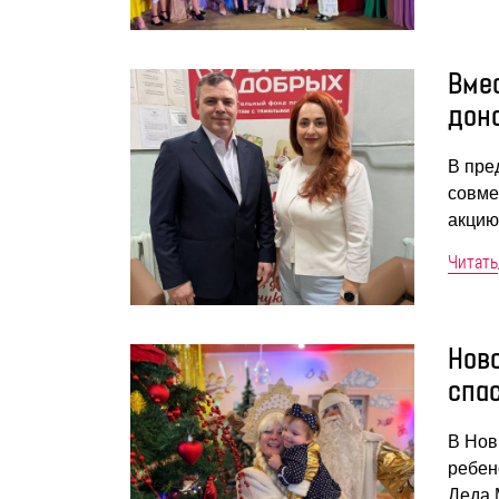
Вме
дон
В пре
совме
акцию
Читать
Нов
спа
В Нов
ребен
Деда 