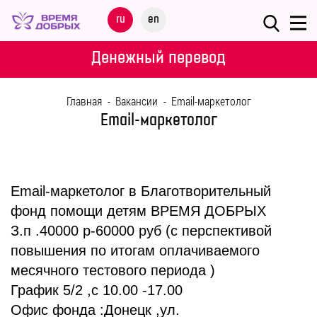
Меню
ru
en
О
Денежный перевод
ФОНДЕ
Главная
-
Вакансии
-
Email-маркетолог
НАШИ
Email-маркетолог
ДЕТИ
ПРОГРАММЫ
Email-маркетолог в Благотворительный
ПАРТНЕРАМ
фонд помощи детям ВРЕМЯ ДОБРЫХ
З.п .40000 р-60000 руб (с перспективой
МЕРОПРИЯТИЯ
повышения по итогам оплачиваемого
месячного тестового периода )
ПОМОЩЬ
График 5/2 ,с 10.00 -17.00
Офис фонда :Донецк ,ул.