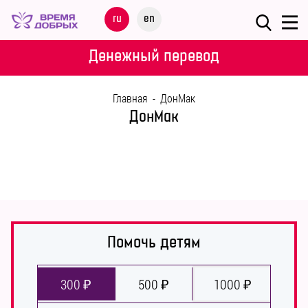
Меню
ru
en
О
Денежный перевод
ФОНДЕ
Главная
-
ДонМак
НАШИ
ДонМак
ДЕТИ
ПРОГРАММЫ
ПАРТНЕРАМ
МЕРОПРИЯТИЯ
Помочь детям
ПОМОЩЬ
300 ₽
500 ₽
1000 ₽