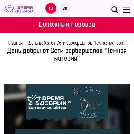
Меню
ru
en
О
Денежный перевод
ФОНДЕ
Главная
-
День добра от Сети барбершопов "Темная материя"
НАШИ
День добры от Сети барбершопов "Темная
ДЕТИ
материя"
ПРОГРАММЫ
ПАРТНЕРАМ
МЕРОПРИЯТИЯ
ПОМОЩЬ